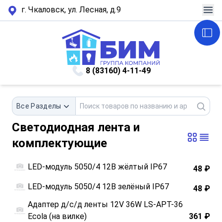
г. Чкаловск, ул. Лесная, д.9
8 (83160) 4-11-49
Все Разделы
Светодиодная лента и
комплектующие
LED-модуль 5050/4 12В жёлтый IP67
48 ₽
LED-модуль 5050/4 12В зелёный IP67
48 ₽
Адаптер д/с/д ленты 12V 36W LS-АРТ-36
Ecola (на вилке)
361 ₽