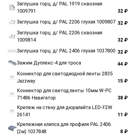
Заглушка торц. д/ РАL 1919 сквозная
1009791
32 ₽
Заглушка торц. д/ РАL 2206 глухая 1009807
32 ₽
Заглушка торц. д/ РАL 2206 сквозная
1009814
32 ₽
Заглушка торц. д/ РАL 2406 глухая 1037800
32 ₽
Зажим Дуплекс-4 для троса
44 ₽
Коннектор для светодиодной ленты 2835
Jazzway
15 ₽
Коннектор для светод.ленты 10мм W-PC
71486 Навигатор
38 ₽
Крепеж на стену для дюралайта LED-F2W
26141
11 ₽
Крепежная клипса для профиля РАL 2406
(2м) 1037848
8 ₽