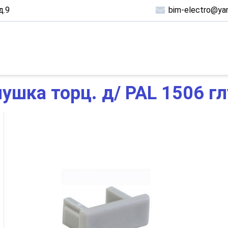
д.9
bim-electro@yan
лушка торц. д/ РАL 1506 г