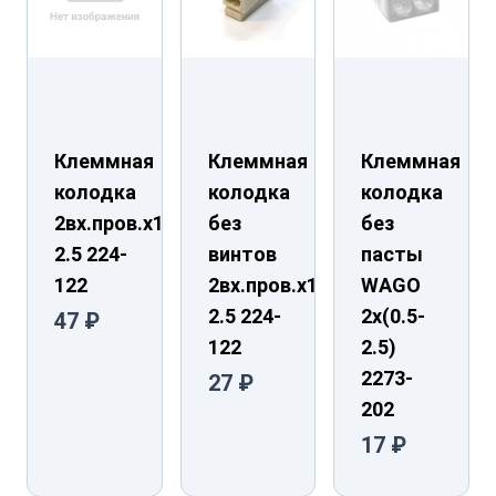
Клеммная
Клеммная
Клеммная
колодка
колодка
колодка
2вх.пров.х1.0-
без
без
2.5 224-
винтов
пасты
122
2вх.пров.х1.0-
WAGO
2.5 224-
2х(0.5-
47 ₽
122
2.5)
2273-
27 ₽
202
17 ₽