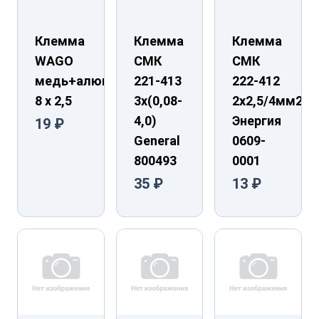
Клемма
Клемма
Клемма
WAGO
СМК
СМК
медь+алюминий
221-413
222-412
8 х 2,5
3х(0,08-
2х2,5/4мм2
4,0)
Энергия
19 ₽
General
0609-
800493
0001
35 ₽
13 ₽