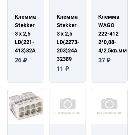
Клемма
Клемма
Клемма
Stekker
Stekker
WAGO
3 х 2,5
3 х 2,5
222-412
LD(221-
LD(2273-
2*0,08-
413)32А
203)24A
4/2,5кв.мм
32389
26 ₽
37 ₽
11 ₽